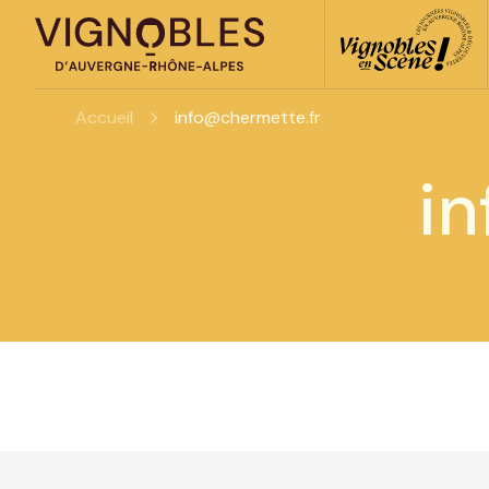
Accueil
info@chermette.fr
i