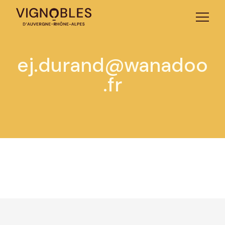
ej.durand@wanadoo
.fr