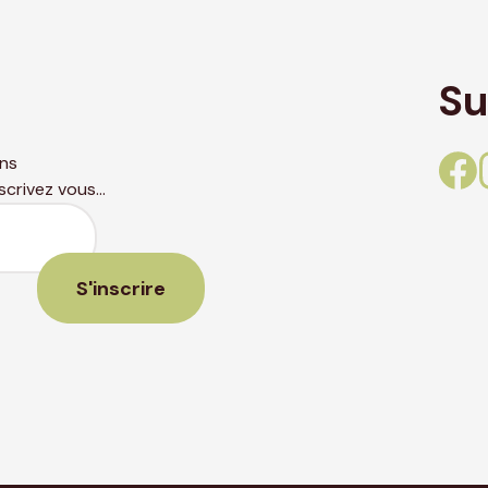
Su
ons
nscrivez vous…