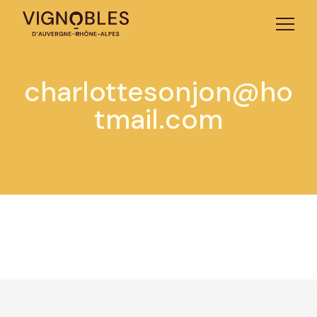
charlottesonjon@ho
tmail.com